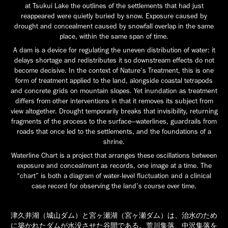
at Tsukui Lake the outlines of the settlements that had just
reappeared were quietly buried by snow. Exposure caused by
drought and concealment caused by snowfall overlap in the same
place, within the same span of time.
A dam is a device for regulating the uneven distribution of water: it
delays shortage and redistributes it so downstream effects do not
become decisive. In the context of Nature’s Treatment, this is one
form of treatment applied to the land, alongside coastal tetrapods
and concrete grids on mountain slopes. Yet inundation as treatment
differs from other interventions in that it removes its subject from
view altogether. Drought temporarily breaks that invisibility, returning
fragments of the process to the surface—waterlines, guardrails from
roads that once led to the settlements, and the foundations of a
shrine.
Waterline Chart is a project that arranges these oscillations between
exposure and concealment as records, one image at a time. The
“chart” is both a diagram of water-level fluctuation and a clinical
case record for observing the land’s course over time.
津久井湖（城山ダム）と宮ヶ瀬湖（宮ヶ瀬ダム）は、治水のため
に築かれたダムが水没させた谷間である。荒川集落、中沢集落を