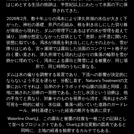
はじめとする生活の痕跡は、半世紀以上にわたって水面の下に保
存されてきた。
2026年2月、数十年ぶりの渇水により津久井湖の水位が大きく下
がった。神社の基礎、井戸の石組み、根を剥き出しにした切り株
が湖底から現れた。ダムの管理下にあるはずの水が管理を超えて
減り、治療が想定しなかった症状として「患部」が不意に開いた
状態に似ている。渇水が湖底を剥き出しにしたその上から、雪が
降りはじめる。宮ヶ瀬湖では露出した法面のコンクリート格子が
白く覆い直され、津久井湖でも現れたばかりの集落の輪郭を雪が
静かに埋めていく。渇水による露出と降雪による被覆が、同じ場
所で、同じ時間のうちに重なる。
ダムは水の偏りを調整する装置であり、下流への影響が決定的に
ならないよう不足を遅らせ、分配し直す。Nature's Treatmentの文
脈においてそれは、沿岸のテトラポッドや山腹の法面と同様、土
地に施された治療の一形態である。ただし水没という治療は、他
の手当てと異なり、対象そのものを視界から消す。渇水はその不
可視を一時的に破り、水位線、集落へ続いていた道路のガードレ
ール、神社基礎といった経過の断片を地表に戻す。
Waterline Chartは、この露出と被覆の往復を一枚ごとの記録とし
て並べるプロジェクトである。Chartは水位変動の図表であると
同時に、土地の経過を観察するカルテでもある。