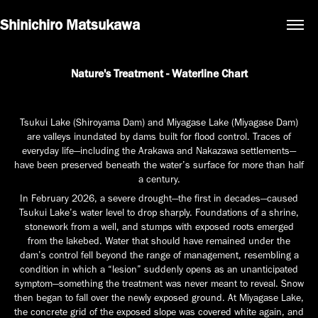
Shinichiro Matsukawa
Nature's Treatment - Waterline Chart
Tsukui Lake (Shiroyama Dam) and Miyagase Lake (Miyagase Dam)
are valleys inundated by dams built for flood control. Traces of
everyday life—including the Arakawa and Nakazawa settlements—
have been preserved beneath the water’s surface for more than half
a century.
In February 2026, a severe drought—the first in decades—caused
Tsukui Lake’s water level to drop sharply. Foundations of a shrine,
stonework from a well, and stumps with exposed roots emerged
from the lakebed. Water that should have remained under the
dam’s control fell beyond the range of management, resembling a
condition in which a “lesion” suddenly opens as an unanticipated
symptom—something the treatment was never meant to reveal. Snow
then began to fall over the newly exposed ground. At Miyagase Lake,
the concrete grid of the exposed slope was covered white again, and